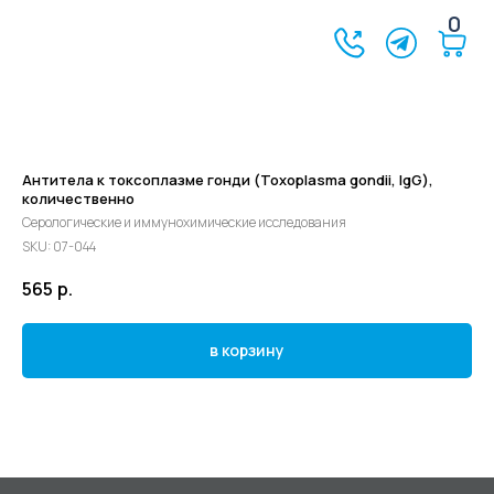
0
Антитела к токсоплазме гонди (Toxoplasma gondii, IgG),
количественно
Серологические и иммунохимические исследования
SKU:
07-044
565
р.
в корзину
©2024 - 2026 МедЛогика
+7 (3452) 68-98-00
г. Тюмень ул. Газовиков 41