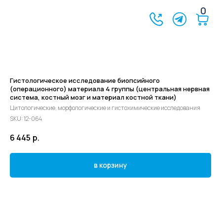
0
Гистологическое исследование биопсийного
(операционного) материала 4 группы (центральная нервная
система, костный мозг и материал костной ткани)
Цитологические, морфологические и гистохимические исследования
SKU:
12-064
6 445
р.
в корзину
©2024 - 2026 МедЛогика
+7 (3452) 68-98-00
г. Тюмень ул. Газовиков 41