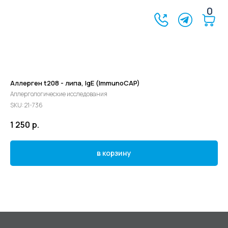
0
Аллерген t208 - липа, IgE (ImmunoCAP)
Аллергологические исследования
SKU:
21-736
1 250
р.
в корзину
©2024 - 2026 МедЛогика
+7 (3452) 68-98-00
г. Тюмень ул. Газовиков 41
г. Тюмень ул. Николая Ростовцева 26