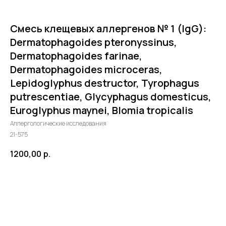
Смесь клещевых аллергенов № 1 (IgG):
Dermatophagoides pteronyssinus,
Dermatophagoides farinae,
Dermatophagoides microceras,
Lepidoglyphus destructor, Tyrophagus
putrescentiae, Glycyphagus domesticus,
Euroglyphus maynei, Blomia tropicalis
Аллергологические исследования
21-575
©2024 - 2026 МедЛогика
1200,00
р.
+7 (3452) 68-98-00
г. Тюмень ул. Газовиков 41
в корзину
г. Тюмень ул. Николая Ростовцева 26
пн-пт:
07:30 - 20:00
сб-вс:
09:00 - 15:00
info@medlogika.ru