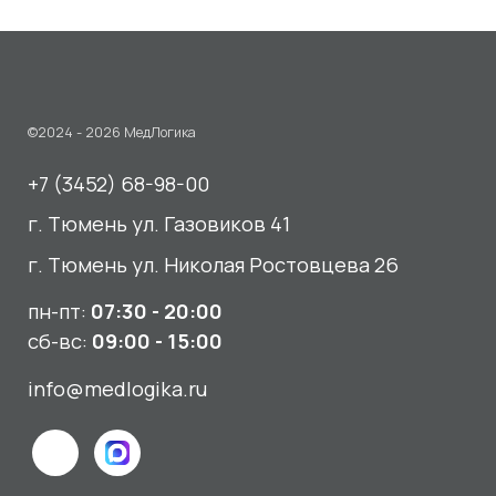
Медицинский центр
«МедЛогика»
читать отзывы
Услуги
О нас
Сдать анализы
Акции и новости
УЗИ
Отзывы
Записаться к врачу
Вакансии
Выезд на дом и в офис
Документы и лицензии
Прием по ДМС
Лицензия Л041-01107-72/00001791