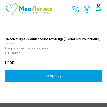
0
Смесь пищевых аллергенов № 50 (IgG): киви, манго, бананы,
ананас
Аллергологические исследования
SKU:
21-595
1 200
р.
в корзину
©2024 - 2026 МедЛогика
+7 (3452) 68-98-00
г. Тюмень ул. Газовиков 41