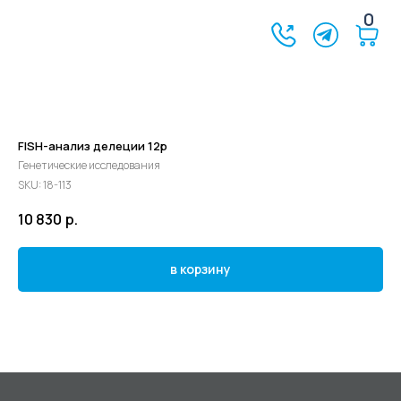
0
FISH-анализ делеции 12p
Генетические исследования
SKU:
18-113
10 830
р.
в корзину
©2024 - 2026 МедЛогика
+7 (3452) 68-98-00
г. Тюмень ул. Газовиков 41
г. Тюмень ул. Николая Ростовцева 26