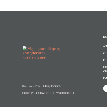
Ко
+7
Медицинский центр
«МедЛогика»
г.
читать отзывы
г.
пн
сб
in
©2024 - 2026 МедЛогика
Лицензия Л041-01107-72/00001791