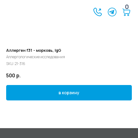
0
Аллерген f31 - морковь, IgG
Аллергологические исследования
SKU:
21-316
500
р.
в корзину
©2024 - 2026 МедЛогика
+7 (3452) 68-98-00
г. Тюмень ул. Газовиков 41
г. Тюмень ул. Николая Ростовцева 26