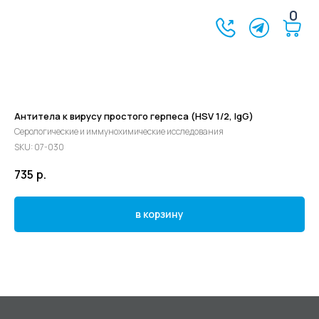
0
Антитела к вирусу простого герпеса (HSV 1/2, IgG)
Серологические и иммунохимические исследования
SKU:
07-030
735
р.
в корзину
©2024 - 2026 МедЛогика
+7 (3452) 68-98-00
г. Тюмень ул. Газовиков 41
г. Тюмень ул. Николая Ростовцева 26