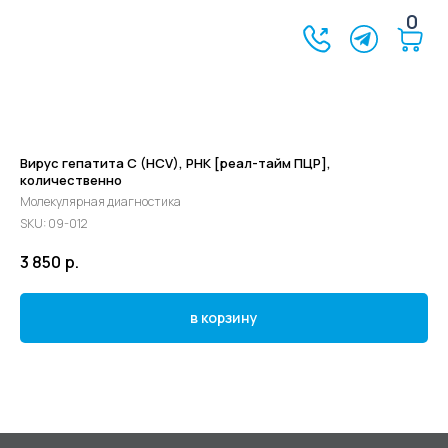
0
Вирус гепатита C (HCV), РНК [реал-тайм ПЦР],
количественно
Молекулярная диагностика
SKU:
09-012
3 850
р.
в корзину
©2024 - 2026 МедЛогика
+7 (3452) 68-98-00
г. Тюмень ул. Газовиков 41