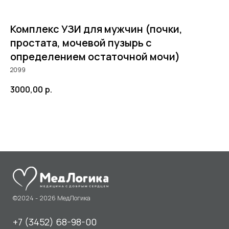
Комплекс УЗИ для мужчин (почки,
простата, мочевой пузырь с
определением остаточной мочи)
2099
©2024 - 2026 МедЛогика
3000,00
р.
+7 (3452) 68-98-00
г. Тюмень ул. Газовиков 41
г. Тюмень ул. Николая Ростовцева 26
пн-пт:
07:30 - 20:00
сб-вс:
09:00 - 15:00
info@medlogika.ru
Медицинский центр
«МедЛогика»
читать отзывы