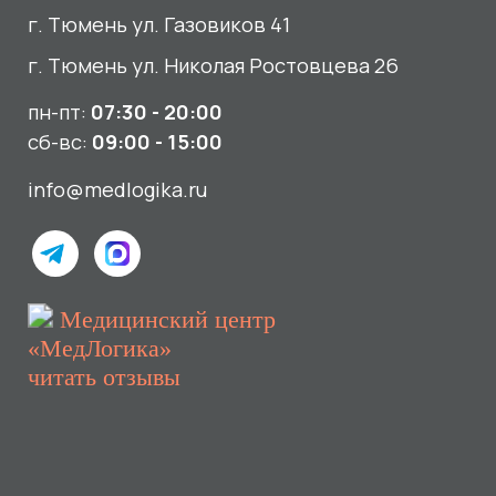
Услуги
О нас
Сдать анализы
Акции и новости
УЗИ
Отзывы
Записаться к врачу
Вакансии
Выезд на дом и в офис
Документы и лицензии
Прием по ДМС
Лицензия Л041-01107-72/00001791
ООО «Авеню Мед» ИНН: 7203527116 ОГРН: 1217200016384
Использование Cookie
Политика в отношении обработки персональных данных
Разработка сайта