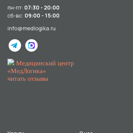
Услуги
О нас
Сдать анализы
Акции и новости
УЗИ
Отзывы
Записаться к врачу
Вакансии
Выезд на дом и в офис
Документы и лицензии
Прием по ДМС
Лицензия Л041-01107-72/00001791
ООО «Авеню Мед» ИНН: 7203527116 ОГРН: 1217200016384
Использование Cookie
Политика в отношении обработки персональных данных
Разработка сайта