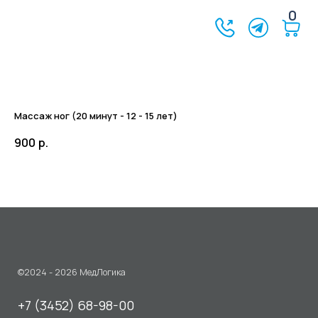
0
Массаж ног (20 минут - 12 - 15 лет)
900
р.
©2024 - 2026 МедЛогика
+7 (3452) 68-98-00
г. Тюмень ул. Газовиков 41
г. Тюмень ул. Николая Ростовцева 26
пн-пт:
07:30 - 20:00
сб-вс:
09:00 - 15:00
info@medlogika.ru