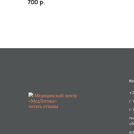
р.
700
Ко
+7
Медицинский центр
«МедЛогика»
г.
читать отзывы
г.
пн
сб
in