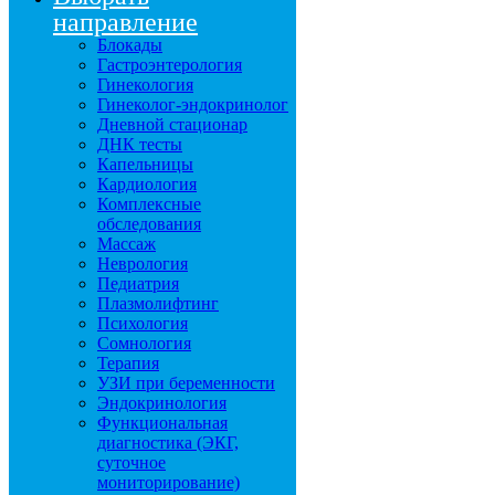
направление
Блокады
Гастроэнтерология
Гинекология
Гинеколог-эндокринолог
Дневной стационар
ДНК тесты
Капельницы
Кардиология
Комплексные
обследования
Массаж
Неврология
Педиатрия
Плазмолифтинг
Психология
Сомнология
Терапия
УЗИ при беременности
Эндокринология
Функциональная
диагностика (ЭКГ,
суточное
мониторирование)