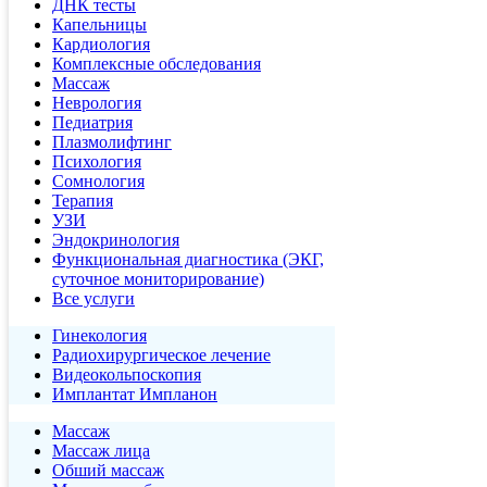
ДНК тесты
Капельницы
Кардиология
Комплексные обследования
Массаж
Неврология
Педиатрия
Плазмолифтинг
Психология
Сомнология
Терапия
УЗИ
Эндокринология
Функциональная диагностика (ЭКГ,
суточное мониторирование)
Все услуги
Гинекология
Радиохирургическое лечение
Видеокольпоскопия
Имплантат Импланон
Массаж
Массаж лица
Обший массаж