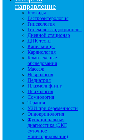
направление
Блокады
Гастроэнтерология
Гинекология
Гинеколог-эндокринолог
Дневной стационар
ДНК тесты
Капельницы
Кардиология
Комплексные
обследования
Массаж
Неврология
Педиатрия
Плазмолифтинг
Психология
Сомнология
Терапия
УЗИ при беременности
Эндокринология
Функциональная
диагностика (ЭКГ,
суточное
мониторирование)