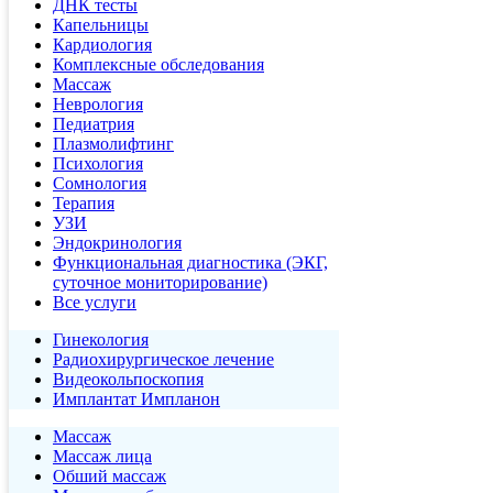
ДНК тесты
Капельницы
Кардиология
Комплексные обследования
Массаж
Неврология
Педиатрия
Плазмолифтинг
Психология
Сомнология
Терапия
УЗИ
Эндокринология
Функциональная диагностика (ЭКГ,
суточное мониторирование)
Все услуги
Гинекология
Радиохирургическое лечение
Видеокольпоскопия
Имплантат Импланон
Массаж
Массаж лица
Обший массаж