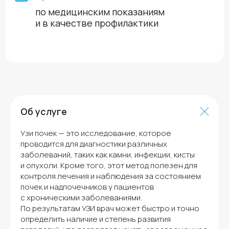
Об услуге
Узи почек — это исследование, которое
проводится для диагностики различных
заболеваний, таких как камни, инфекции, кисты
Остались вопросы?
и опухоли. Кроме того, этот метод полезен для
Закажите обратный звонок!
контроля лечения и наблюдения за состоянием
почек и надпочечников у пациентов
Наши специалисты перезвонят
с хроническими заболеваниями.
и проконсультируют вас
По результатам УЗИ врач может быстро и точно
определить наличие и степень развития