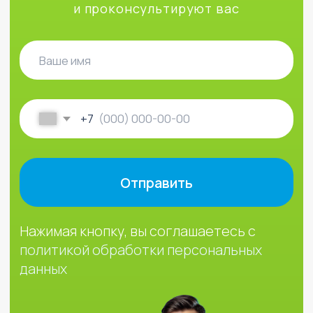
©2024 - 2026 МедЛогика
+7 (3452) 68-98-00
г. Тюмень ул. Газовиков 41
г. Тюмень ул. Николая Ростовцева 26
пн-пт:
07:30 - 20:00
сб-вс:
09:00 - 15:00
info@medlogika.ru
Медицинский центр
«МедЛогика»
читать отзывы