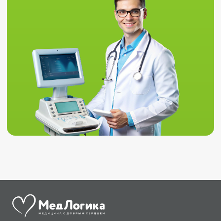
Услуги
О нас
Сдать анализы
Акции и новости
УЗИ
Отзывы
Записаться к врачу
Вакансии
Выезд на дом и в офис
Документы и лицензии
Прием по ДМС
Лицензия Л041-01107-72/00001791
ООО «Авеню Мед» ИНН: 7203527116 ОГРН: 1217200016384
Использование Cookie
Политика в отношении обработки персональных данных
Разработка сайта