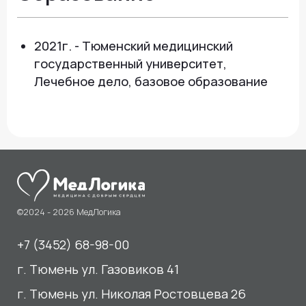
Сдать анализы
Акции и новости
УЗИ
Отзывы
Записаться к врачу
Вакансии
Выезд на дом и в офис
Документы и лицензии
Прием по ДМС
Лицензия Л041-01107-72/00001791
ООО «Авеню Мед» ИНН: 7203527116 ОГРН: 1217200016384
Использование Cookie
Политика в отношении обработки персональных данных
Разработка сайта