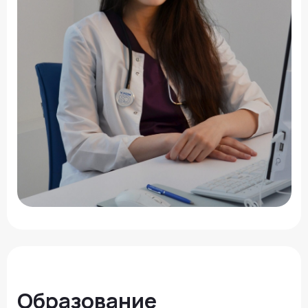
©2024 - 2026 МедЛогика
+7 (3452) 68-98-00
г. Тюмень ул. Газовиков 41
г. Тюмень ул. Николая Ростовцева 26
пн-пт:
07:30 - 20:00
сб-вс:
09:00 - 15:00
info@medlogika.ru
Медицинский центр
«МедЛогика»
читать отзывы
Услуги
О нас