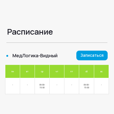
Услуги
Прием терапевта
2 000 ₽
Записаться
пн
вт
ср
чт
пт
сб
вс
-
-
09:00-
-
-
09:00-
-
15:00
15:00