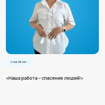
стаж 36 лет
«Наша работа – спасение людей!»
©2024 - 2026 МедЛогика
+7 (3452) 68-98-00
г. Тюмень ул. Газовиков 41
г. Тюмень ул. Николая Ростовцева 26
пн-пт:
07:30 - 20:00
сб-вс:
09:00 - 15:00
info@medlogika.ru