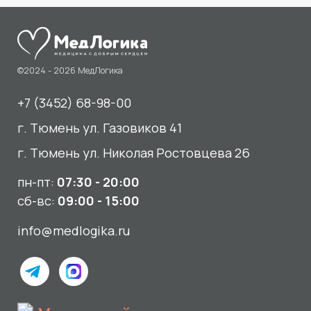
Медицинский центр
«МедЛогика»
читать отзывы
Услуги
О нас
Сдать анализы
Акции и новости
УЗИ
Отзывы
Записаться к врачу
Вакансии
Выезд на дом и в офис
Документы и лицензии
Прием по ДМС
Лицензия Л041-01107-72/00001791
ООО «Авеню Мед» ИНН: 7203527116 ОГРН: 1217200016384