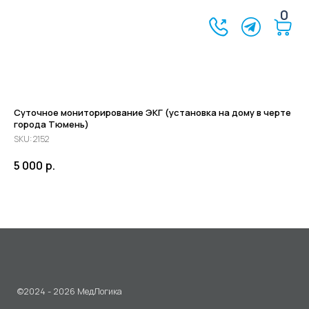
0
Суточное мониторирование ЭКГ (установка на дому в черте
города Тюмень)
SKU:
2152
5 000
р.
©2024 - 2026 МедЛогика
+7 (3452) 68-98-00
г. Тюмень ул. Газовиков 41
г. Тюмень ул. Николая Ростовцева 26
пн-пт:
07:30 - 20:00
сб-вс:
09:00 - 15:00