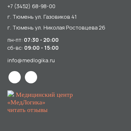
info@medlogika.ru
Медицинский центр
«МедЛогика»
читать отзывы
Услуги
О нас
Сдать анализы
Акции и новости
УЗИ
Отзывы
Записаться к врачу
Вакансии
Выезд на дом и в офис
Документы и лицензии
Прием по ДМС