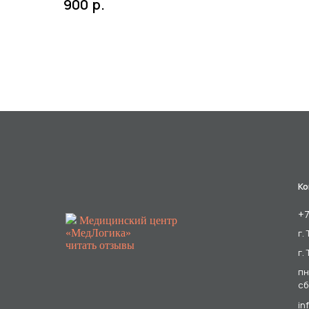
р.
900
Ко
+7
Медицинский центр
«МедЛогика»
г.
читать отзывы
г.
пн
сб
in