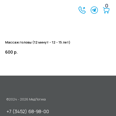
0
Массаж головы (12 минут - 12 - 15 лет)
600
р.
©2024 - 2026 МедЛогика
+7 (3452) 68-98-00
г. Тюмень ул. Газовиков 41
г. Тюмень ул. Николая Ростовцева 26
пн-пт:
07:30 - 20:00
сб-вс:
09:00 - 15:00
info@medlogika.ru