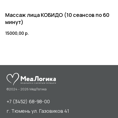
Массаж лица КОБИДО (10 сеансов по 60
минут)
©2024 - 2026 МедЛогика
15000,00
р.
+7 (3452) 68-98-00
г. Тюмень ул. Газовиков 41
г. Тюмень ул. Николая Ростовцева 26
пн-пт:
07:30 - 20:00
сб-вс:
09:00 - 15:00
info@medlogika.ru
Медицинский центр
«МедЛогика»
читать отзывы