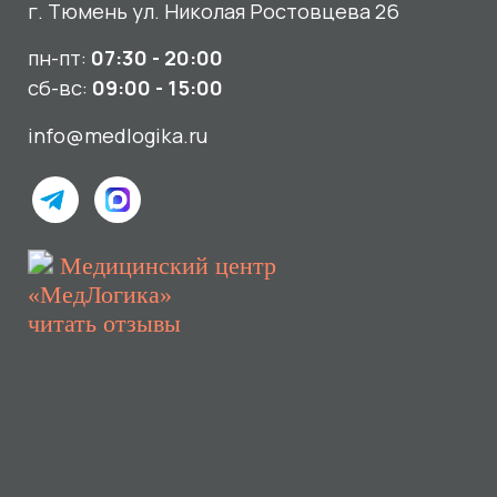
Услуги
О нас
Сдать анализы
Акции и новости
УЗИ
Отзывы
Записаться к врачу
Вакансии
Выезд на дом и в офис
Документы и лицензии
Прием по ДМС
Лицензия Л041-01107-72/00001791
ООО «Авеню Мед» ИНН: 7203527116 ОГРН: 1217200016384
Использование Cookie
Политика в отношении обработки персональных данных
Разработка сайта