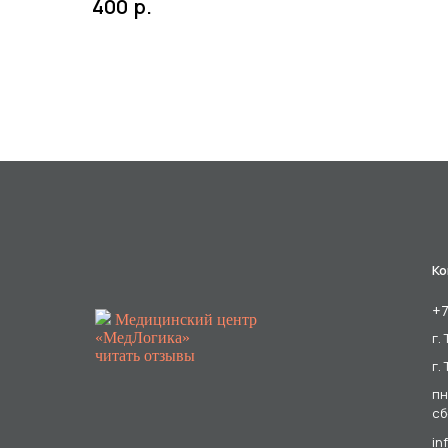
р.
400
Ко
+7
Медицинский центр
«МедЛогика»
г.
читать отзывы
г.
пн
сб
in