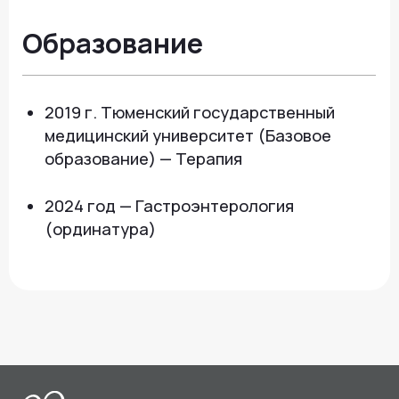
читать отзывы
Услуги
О нас
Сдать анализы
Акции и новости
УЗИ
Отзывы
Записаться к врачу
Вакансии
Выезд на дом и в офис
Документы и лицензии
Прием по ДМС
Лицензия Л041-01107-72/00001791
ООО «Авеню Мед» ИНН: 7203527116 ОГРН: 1217200016384
Использование Cookie
Политика в отношении обработки персональных данных
Разработка сайта