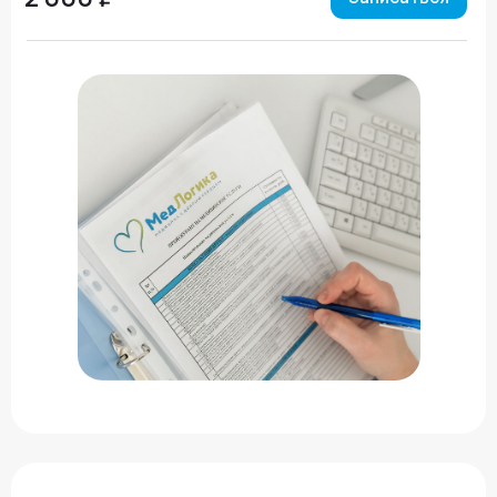
©2024 - 2026 МедЛогика
+7 (3452) 68-98-00
г. Тюмень ул. Газовиков 41
г. Тюмень ул. Николая Ростовцева 26
пн-пт:
07:30 - 20:00
сб-вс:
09:00 - 15:00
info@medlogika.ru
Медицинский центр
«МедЛогика»